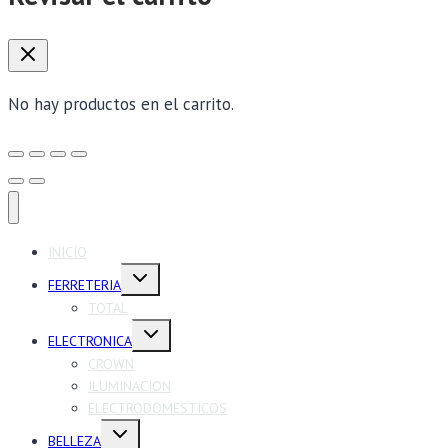
No hay productos en el carrito.
INICIO
Alternar
FERRETERIA
menú
hijo
TOTAL
Alternar
ELECTRONICA
menú
hijo
CROWN
ILUMINACION
ELECTRODOMESTICOS
Alternar
BELLEZA
menú