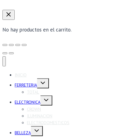
No hay productos en el carrito.
INICIO
Alternar
FERRETERIA
menú
hijo
TOTAL
Alternar
ELECTRONICA
menú
hijo
CROWN
ILUMINACION
ELECTRODOMESTICOS
Alternar
BELLEZA
menú