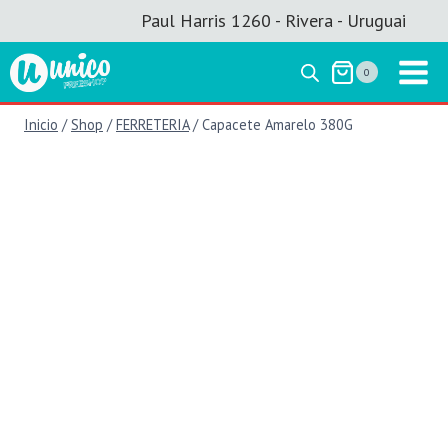
Saltar
Paul Harris 1260 - Rivera - Uruguai
al
contenido
0
Inicio
/
Shop
/
FERRETERIA
/
Capacete Amarelo 380G