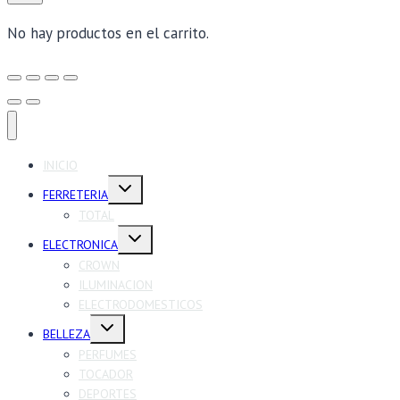
No hay productos en el carrito.
INICIO
Alternar
FERRETERIA
menú
hijo
TOTAL
Alternar
ELECTRONICA
menú
hijo
CROWN
ILUMINACION
ELECTRODOMESTICOS
Alternar
BELLEZA
menú
hijo
PERFUMES
TOCADOR
DEPORTES