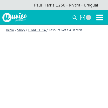
Saltar
Paul Harris 1260 - Rivera - Uruguai
al
contenido
0
Inicio
/
Shop
/
FERRETERIA
/
Tesoura Reta A Bateria