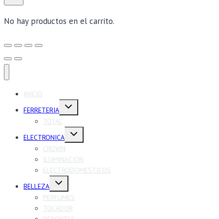
No hay productos en el carrito.
INICIO
Alternar
FERRETERIA
menú
hijo
TOTAL
Alternar
ELECTRONICA
menú
hijo
CROWN
ILUMINACION
ELECTRODOMESTICOS
Alternar
BELLEZA
menú
hijo
PERFUMES
TOCADOR
DEPORTES