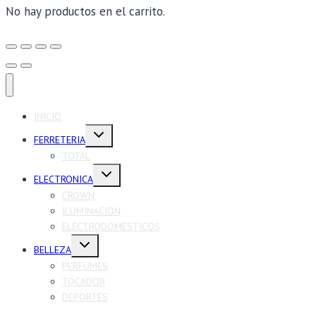
No hay productos en el carrito.
INICIO
Alternar
FERRETERIA
menú
hijo
TOTAL
Alternar
ELECTRONICA
menú
hijo
CROWN
ILUMINACION
ELECTRODOMESTICOS
Alternar
BELLEZA
menú
hijo
PERFUMES
TOCADOR
DEPORTES