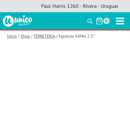
Saltar
Paul Harris 1260 - Rivera - Uruguai
al
contenido
0
Inicio
/
Shop
/
FERRETERIA
/
Espátula 60Mm 2.5″