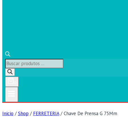
Búsqueda
de
productos
0
Inicio
/
Shop
/
FERRETERIA
/
Chave De Prensa G 75Mm