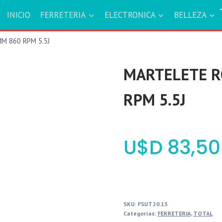
INICIO
FERRETERIA
ELECTRONICA
BELLEZA
M 860 RPM 5.5J
MARTELETE R
RPM 5.5J
$
83,50
SKU:
FSUT20.15
Categorías:
FERRETERIA
,
TOTAL