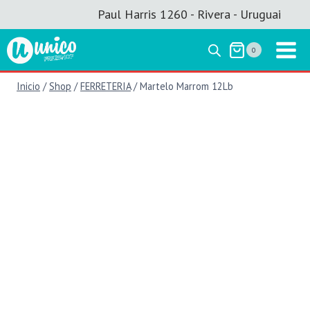
Saltar
Paul Harris 1260 - Rivera - Uruguai
al
contenido
0
Inicio
/
Shop
/
FERRETERIA
/
Martelo Marrom 12Lb