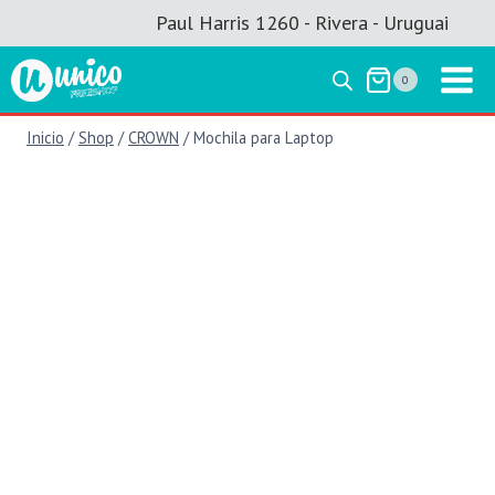
Saltar
Paul Harris 1260 - Rivera - Uruguai
al
contenido
0
Inicio
/
Shop
/
CROWN
/
Mochila para Laptop