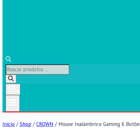
Búsqueda
de
productos
0
Inicio
/
Shop
/
CROWN
/
Mouse Inalámbrico Gaming 6 Botõe