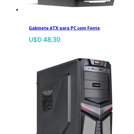
Gabinete ATX para PC com Fonte
$
48,30