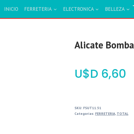
INICIO
FERRETERIA
ELECTRONICA
BELLEZA
Alicate Bomb
$
6,60
SKU:
FSUT11.51
Categorías:
FERRETERIA
,
TOTAL