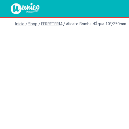
Saltar
al
contenido
Inicio
/
Shop
/
FERRETERIA
/
Alicate Bomba d’Água 10″/250mm