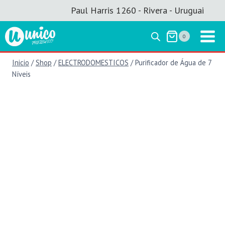
Saltar
Paul Harris 1260 - Rivera - Uruguai
al
contenido
0
Inicio
/
Shop
/
ELECTRODOMESTICOS
/
Purificador de Água de 7
Níveis