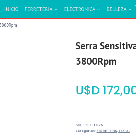
INICIO
FERRETERIA
ELECTRONICA
BELLEZA
 3800Rpm
Serra Sensit
3800Rpm
$
172,0
SKU:
FSUT18.26
Categorías:
FERRETERIA
,
TOTAL