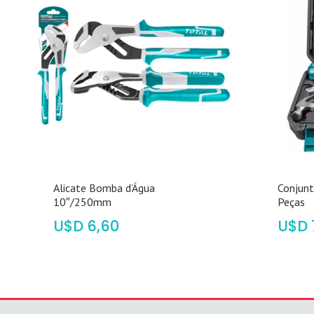
Alicate Bomba d’Água
Conjun
10″/250mm
Peças
$
6,60
$