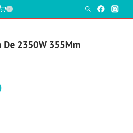
0
iva De 2350W 355Mm
0