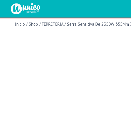
Saltar
al
contenido
Inicio
/
Shop
/
FERRETERIA
/
Serra Sensitiva De 2350W 355Mm