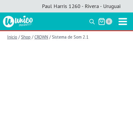
Saltar
Paul Harris 1260 - Rivera - Uruguai
al
contenido
0
Inicio
/
Shop
/
CROWN
/
Sistema de Som 2.1