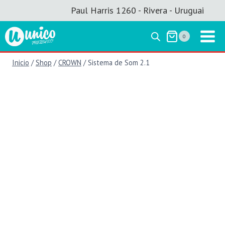
Saltar
Paul Harris 1260 - Rivera - Uruguai
al
contenido
0
Inicio
/
Shop
/
CROWN
/
Sistema de Som 2.1