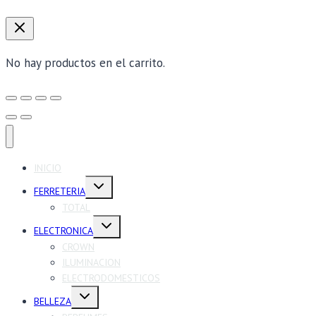
No hay productos en el carrito.
INICIO
Alternar
FERRETERIA
menú
hijo
TOTAL
Alternar
ELECTRONICA
menú
hijo
CROWN
ILUMINACION
ELECTRODOMESTICOS
Alternar
BELLEZA
menú
hijo