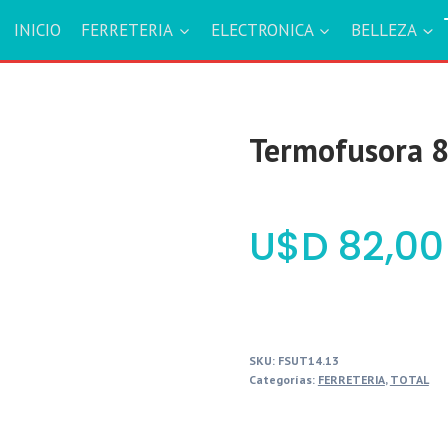
INICIO
FERRETERIA
ELECTRONICA
BELLEZA
Termofusora
$
82,00
SKU:
FSUT14.13
Categorías:
FERRETERIA
,
TOTAL