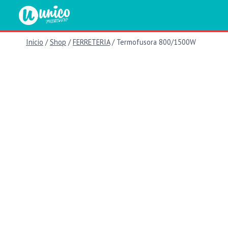
Saltar
al
contenido
Inicio
/
Shop
/
FERRETERIA
/
Termofusora 800/1500W