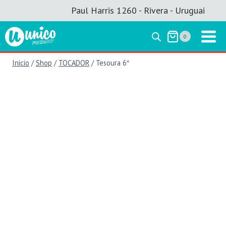
Saltar
Paul Harris 1260 - Rivera - Uruguai
al
contenido
0
Inicio
/
Shop
/
TOCADOR
/
Tesoura 6″