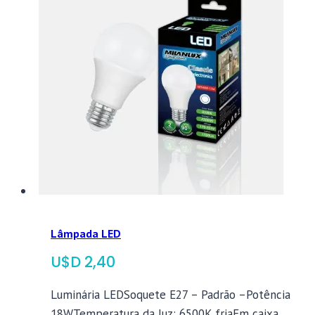
Lâmpada LED
$
2,40
Luminária LEDSoquete E27 – Padrão –Potência
18WTemperatura da luz: 6500K friaEm caixa.