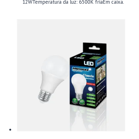
12WTemperatura da luz: 6500K friaEm caixa.