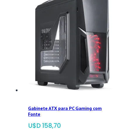
Gabinete ATX para PC Gaming com
Fonte
$
158,70