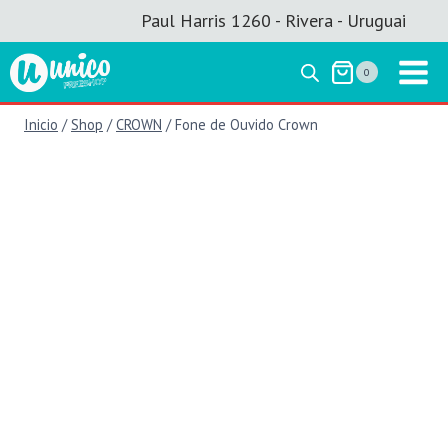
Saltar
Paul Harris 1260 - Rivera - Uruguai
al
contenido
0
Inicio
/
Shop
/
CROWN
/
Fone de Ouvido Crown