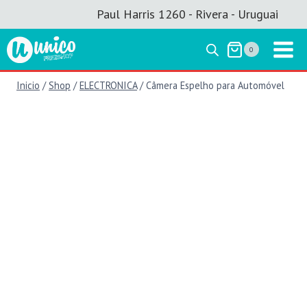
Saltar
Paul Harris 1260 - Rivera - Uruguai
al
contenido
0
Inicio
/
Shop
/
ELECTRONICA
/
Câmera Espelho para Automóvel