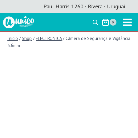
Saltar
Paul Harris 1260 - Rivera - Uruguai
al
contenido
0
Inicio
/
Shop
/
ELECTRONICA
/
Câmera de Segurança e Vigilância
3.6mm