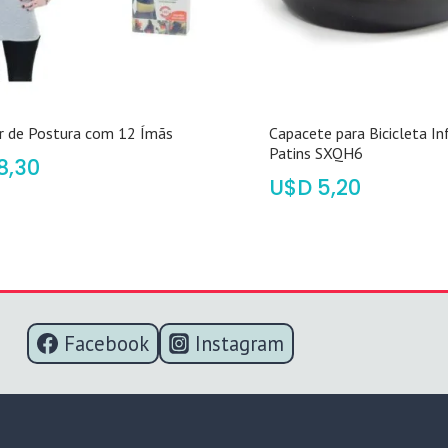
r de Postura com 12 Ímãs
Capacete para Bicicleta Inf
Patins SXQH6
8,30
$
5,20
Facebook
Instagram