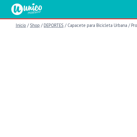
Saltar
al
contenido
Inicio
/
Shop
/
DEPORTES
/
Capacete para Bicicleta Urbana / Pr