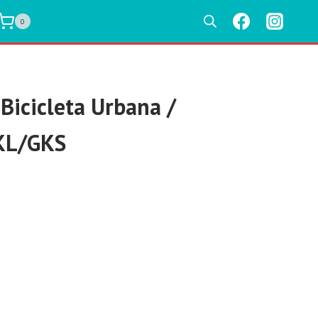
0
Bicicleta Urbana /
GKL/GKS