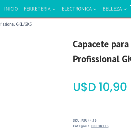
INICIO
FERRETERIA
ELECTRONICA
BELLEZA
ofissional GKL/GKS
Capacete para 
Profissional 
$
10,90
SKU:
FSU44.56
Categoría:
DEPORTES