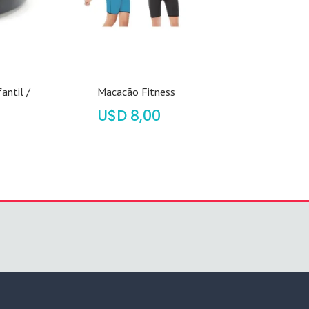
antil /
Macacão Fitness
$
8,00