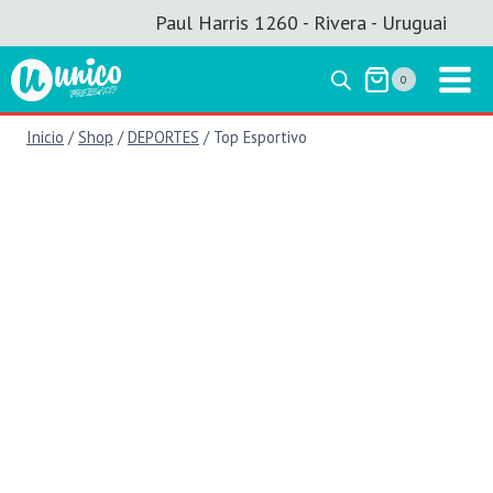
Saltar
Paul Harris 1260 - Rivera - Uruguai
al
contenido
0
Inicio
/
Shop
/
DEPORTES
/
Top Esportivo