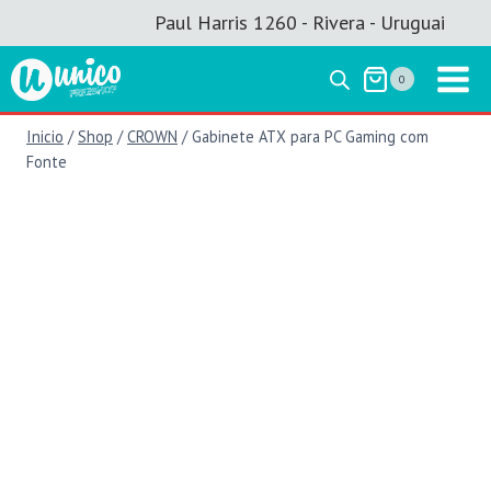
Saltar
Paul Harris 1260 - Rivera - Uruguai
al
contenido
0
Inicio
/
Shop
/
CROWN
/
Gabinete ATX para PC Gaming com
Fonte