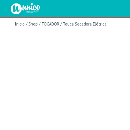
Saltar
al
contenido
Inicio
/
Shop
/
TOCADOR
/
Touca Secadora Elétrica