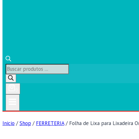
Búsqueda
de
productos
0
Inicio
/
Shop
/
FERRETERIA
/
Folha de Lixa para Lixadeira Or