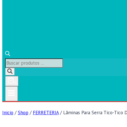
Búsqueda
de
productos
0
Inicio
/
Shop
/
FERRETERIA
/
Lâminas Para Serra Tico-Tico