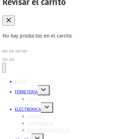
Revisar el carrito
No hay productos en el carrito.
INICIO
Alternar
FERRETERIA
menú
hijo
TOTAL
Alternar
ELECTRONICA
menú
hijo
CROWN
ILUMINACION
ELECTRODOMESTICOS
Alternar