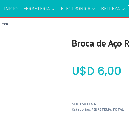
INICIO
FERRETERIA
ELECTRONICA
BELLEZA
42 mm
Broca de Aço 
$
6,00
SKU:
FSUT16.48
Categorías:
FERRETERIA
,
TOTAL