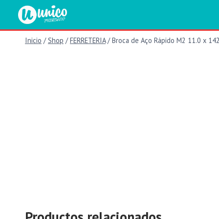
Saltar
al
contenido
Inicio
/
Shop
/
FERRETERIA
/
Broca de Aço Rápido M2 11.0 x 1
Productos relacionados