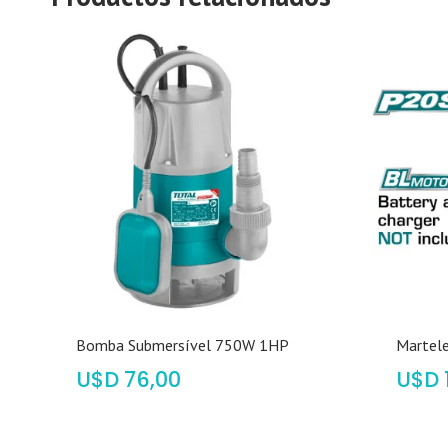
Bomba Submersível 750W 1HP
Martele
$
76,00
$