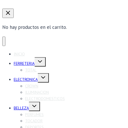
No hay productos en el carrito.
INICIO
Alternar
FERRETERIA
menú
hijo
TOTAL
Alternar
ELECTRONICA
menú
hijo
CROWN
ILUMINACION
ELECTRODOMESTICOS
Alternar
BELLEZA
menú
hijo
PERFUMES
TOCADOR
DEPORTES