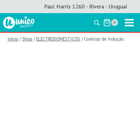
Saltar
Paul Harris 1260 - Rivera - Uruguai
al
contenido
0
Inicio
/
Shop
/
ELECTRODOMESTICOS
/
Cooktop de Indução