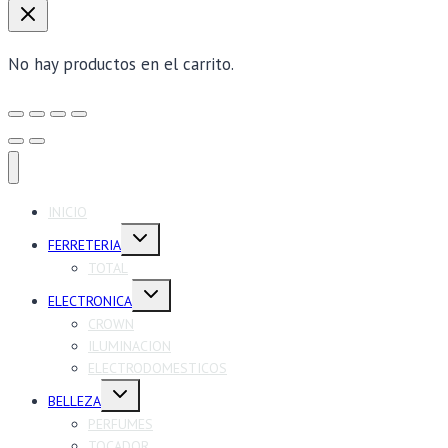
No hay productos en el carrito.
INICIO
Alternar
FERRETERIA
menú
hijo
TOTAL
Alternar
ELECTRONICA
menú
hijo
CROWN
ILUMINACION
ELECTRODOMESTICOS
Alternar
BELLEZA
menú
hijo
PERFUMES
TOCADOR