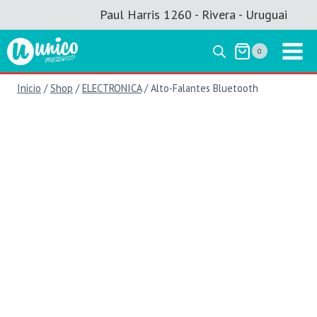
Saltar
Paul Harris 1260 - Rivera - Uruguai
al
contenido
0
Inicio
/
Shop
/
ELECTRONICA
/
Alto-Falantes Bluetooth