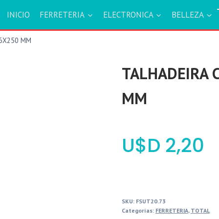
INICIO
FERRETERIA
ELECTRONICA
BELLEZA
16X250 MM
TALHADEIRA 
MM
$
2,20
SKU:
FSUT20.73
Categorías:
FERRETERIA
,
TOTAL