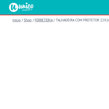
Saltar
al
contenido
Inicio
/
Shop
/
FERRETERIA
/
TALHADEIRA COM PROTETOR 22X