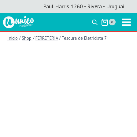
Saltar
Paul Harris 1260 - Rivera - Uruguai
al
contenido
0
Inicio
/
Shop
/
FERRETERIA
/
Tesoura de Eletricista 7″